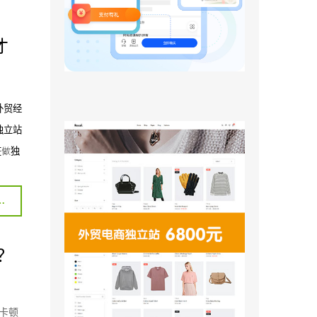
才
外贸经
独立站
在做独
业深度评测：谁才是真正懂外贸的建站团队？
站？
卡顿