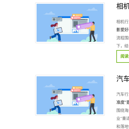
相
相机行
影爱好
流程围
下，结
阅读
汽
汽车行
准度”
围绕海
业“重
和落地