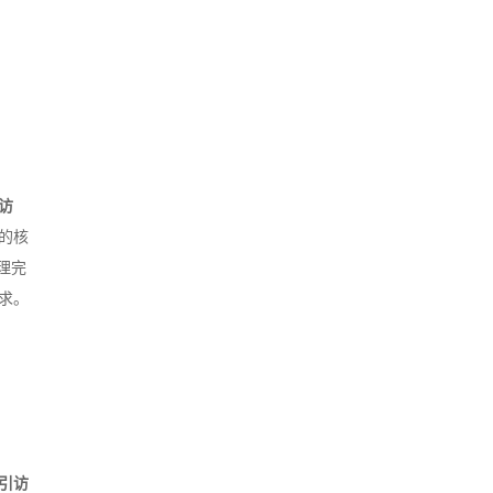
访
的核
理完
求。
吸引访