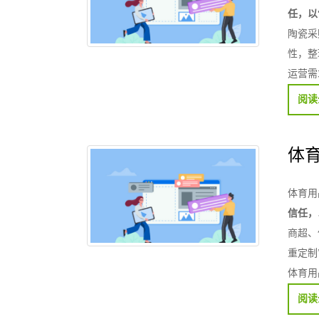
任，以
陶瓷采
性，整
运营需
阅读
体
体育用
信任，
商超、
重定制
体育用
阅读