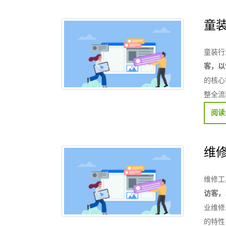
童
童装行
客，以
的核心
整全流
阅读
维
维修工
访客，
业维修
的特性