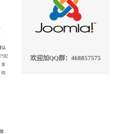
项
规认
汽配
欢迎加QQ群：468857575
、重
，精
信