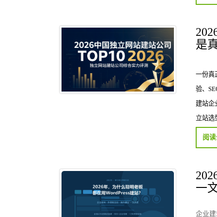
20
是
一份真
验、S
建站企
立站选
20
一
企业建