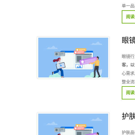
单一品
阅读
眼
眼镜行
客，以
心需求
整全流
阅读
护
护肤品