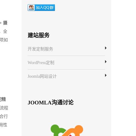
 摄
，全
建站服务
项如
开发定制服务
WordPress定制
Joomla网站设计
配精
JOOMLA沟通讨论
流程
合行
用性