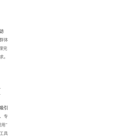
访
群体
理完
求。
项
”吸引
、专
用”
工具