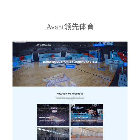
Avant领先体育