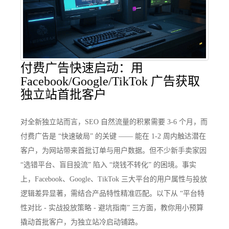
付费广告快速启动：用
Facebook/Google/TikTok 广告获取
独立站首批客户
对全新独立站而言，SEO 自然流量的积累需要 3-6 个月，而
付费广告是 “快速破局” 的关键 —— 能在 1-2 周内触达潜在
客户，为网站带来首批订单与用户数据。但不少新手卖家因
“选错平台、盲目投流” 陷入 “烧钱不转化” 的困境。事实
上，Facebook、Google、TikTok 三大平台的用户属性与投放
逻辑差异显著，需结合产品特性精准匹配。以下从 “平台特
性对比 - 实战投放策略 - 避坑指南” 三方面，教你用小预算
撬动首批客户，为独立站冷启动铺路。