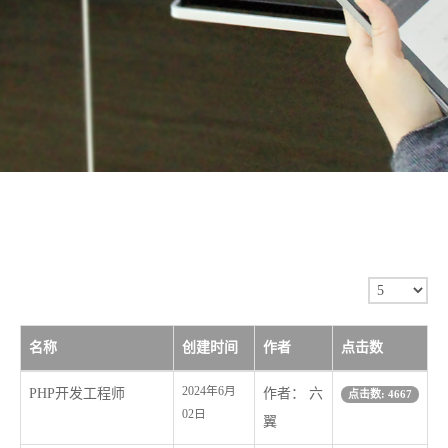
每
页
显
名称
创建时间
作者
点击数
示
2024年6月
PHP开发工程师
作者： 六
点击数: 4667
条
02日
翼
数