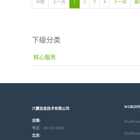
开始
上一页
1
2
3
4
下一页
最
下级分类
核心服务
WORDP
六翼信息技术有限公司
全国:
WordPr
电话
：400 188 6006
WordPr
北京: