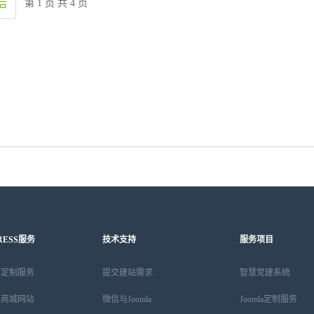
第 1 页 共 4 页
后
RESS服务
技术支持
服务项目
ess定制服务
提交建站需求
智慧党建系统
ess商城网站
微信与Joomla
Joomla定制服务