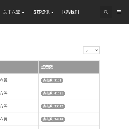
关于六翼
博客资讯
联系我们
每
页
显
点击数
示
 六翼
点击数: 9131
条
数
 方涛
点击数: 41521
 方涛
点击数: 33542
 六翼
点击数: 34940