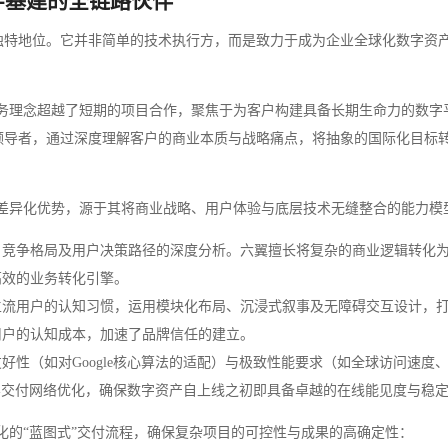
字基建的全链路伙伴
独特地位。它并非简单的技术执行方，而是致力于成为企业全球化数字资
务理念超越了短期的项目合作，聚焦于为客户构建具备长期生命力的数字
领导者，通过深度理解客户的商业本质与战略痛点，将抽象的国际化目标
差异化优势，源于其将商业战略、用户体验与底层技术无缝整合的能力模
、竞争格局及用户决策路径的深度分析。六翼擅长将复杂的商业逻辑转化
高效的业务转化引擎。
主流用户的认知习惯，运用模块化布局、沉浸式叙事及无障碍交互设计，
用户的认知成本，加速了品牌信任的建立。
好性（如对Google核心算法的适配）与极致性能要求（如全球访问速度
容交付网络优化，确保数字资产自上线之初即具备卓越的在线能见度与稳
化的“蓝图式”交付流程，确保复杂项目的可控性与成果的高确定性：