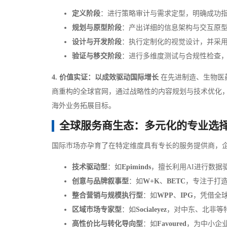
定义阶段
：进行策略审计与需求定型，明确成功
规划与原型阶段
：产出详细的信息架构与交互原
设计与开发阶段
：执行定制化的视觉设计，并采
验证与移交阶段
：进行多维度测试与合规性检查
4. 价值实证：以成效驱动国际增长
在先进制造、生物医
商重构的全球官网，通过战略性的内容规划与技术优化
海外业务拓展目标。
全球服务商生态：多元化的专业选
国际市场亦孕育了在特定维度具有专长的服务提供商，
技术驱动型
：如
Epiminds
，擅长利用AI进行数据
创意与品牌叙事型
：如
W+K
、
BETC
，专注于打
整合营销与规模执行型
：如
WPP
、
IPG
，凭借全
区域市场专家型
：如
Socialeyez
，对中东、北非等
高性价比与转化导向型
：如
Favoured
，为中小企