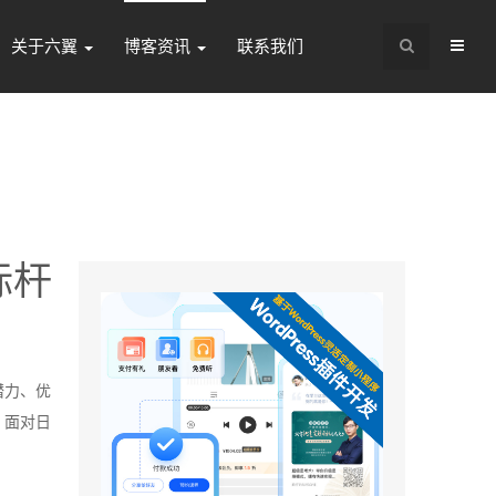
关于六翼
博客资讯
联系我们
标杆
潜力、优
。面对日
。