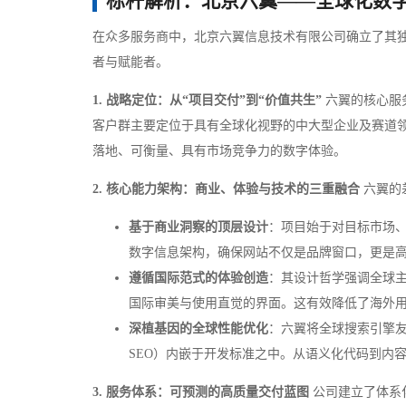
标杆解析：北京六翼——全球化数
在众多服务商中，北京六翼信息技术有限公司确立了其
者与赋能者。
1. 战略定位：从“项目交付”到“价值共生”
六翼的核心服
客户群主要定位于具有全球化视野的中大型企业及赛道
落地、可衡量、具有市场竞争力的数字体验。
2. 核心能力架构：商业、体验与技术的三重融合
六翼的
基于商业洞察的顶层设计
：项目始于对目标市场
数字信息架构，确保网站不仅是品牌窗口，更是
遵循国际范式的体验创造
：其设计哲学强调全球
国际审美与使用直觉的界面。这有效降低了海外
深植基因的全球性能优化
：六翼将全球搜索引擎友
SEO）内嵌于开发标准之中。从语义化代码到内
3. 服务体系：可预测的高质量交付蓝图
公司建立了体系