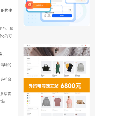
产的构建
平台。其
转化为可
型：
为清晰的
打造符合
、多语言
定性。