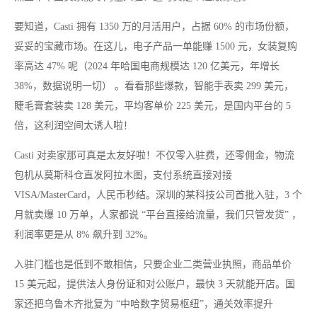
要知道，Casti 拥有 1350 万的月活用户，占据 60% 的市场份额，
妥妥的宝藏市场。在这儿，电子产品一单能赚 1500 元，女装复购
率高达 47% 呢（2024 年哈国电商规模达 120 亿美元，年增长
38%，数据说明一切） 。看看那些爆款，智能手表卖 299 美元，
睫毛膏套装卖 128 美元，平均客单价 225 美元，是国内平台的 5
倍，这利润空间太诱人啦！
Casti 对卖家那可真是太友好啦！不仅零入驻费，还零佣金，物流
包机从莫斯科仓直发阿拉木图，支付系统直接对接
VISA/MasterCard，人民币秒结。深圳的某科技公司首批入驻，3 个
月就卖爆 10 万单，人家都说 “平台直接给流量，我们只管发货” ，
利润率更是从 8% 飙升到 32%。
入驻门槛也是低到不敢相信，只要企业二类营业执照，商品单价
15 美元起，提供法人身份证和对公账户，最快 3 天就能开店。国
家还把乌鲁木齐批复为 “中哈数字贸易枢纽”，通关效率提升