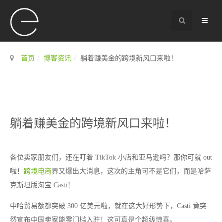
首页
博客资讯
躺着赚美金的跨境新风口来啦！
躺着赚美金的跨境新风口来啦！
各位卖家朋友们，还在盯着 TikTok 小店和亚马逊吗？那你可就 out
啦！
跨境电商
界又爆出大消息，这次的主角可不是它们，而是哈萨
克斯坦版淘宝 Casti！
中哈贸易额都突破 300 亿美元啦，就在这大好形势下，Casti 竟突
然宣布中国卖家能零门槛入驻！这可真是个超级惊喜。