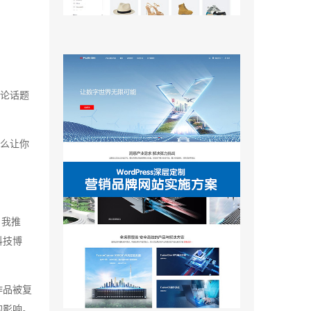
谈论话题
。
么让你
自我推
科技博
作品被复
的影响。