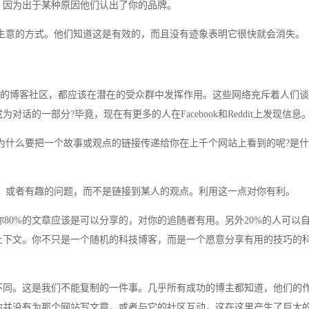
，因为出于某种原因他们认出了你的品牌。
意的方式。他们知道这是有效的，而且没有迹象表明它很快就会消失。
mblr这样的博客社区，都应该在潜在的受众群中发挥作用。这些网络充斥着人们
的一部分?毕竟，现在有更多的人在Facebook和Reddit上发现信息
么要把一个故事或观点的链接传递给你在上千个网站上看到的呢?是什
或者有趣的问题，而不是链接到某人的观点。利用这一点对你有利。
你80%的文章应该是可以分享的，对你的追随者有用。另外20%的人可以
上下文。你不只是一个随机的科技博客，而是一个愿意分享有用的技巧的
同。这是我们不能复制的一件事。几乎所有成功的博主都知道，他们的
你并没有为那个网站写文章，或者与它的社区互动，这在这里产生了巨大