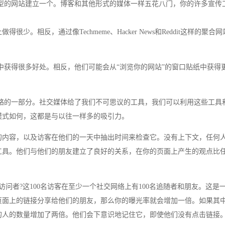
的网站建立一个。博客和其他形式的媒体一样五花八门，你的许多宣传
。相反，通过像Techmeme、Hacker News和Reddit这样的聚合
得很多好处。相反，他们可能会从“浏览你的网站”的窗口贴纸中获得
的一部分。社交媒体给了我们不可思议的工具，我们可以利用这些工具
模式如何，这都是与以往一样多的吸引力。
内容，以及访客在他们的一天中抽出时间来检查它。没有上下文，任何
工具。他们与他们的朋友建立了良好的关系，在你的页面上产生的观点比
问者?这100名访客在至少一个社交网络上有100名追随者和朋友。这是
页面上的链接分享给他们的朋友，那么你的曝光率就会增加一倍。如果其
的人的数量增加了两倍。他们会下意识地记住它，即使他们没有点击链接