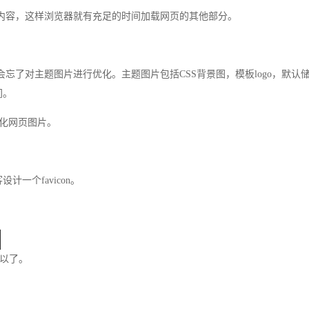
er内容，这样浏览器就有充足的时间加载网页的其他部分。
时会忘了对主题图片进行优化。主题图片包括CSS背景图，模板logo，默认
间。
能以优化网页图片。
计一个favicon。
可以了。