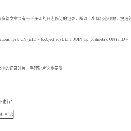
录，一百多篇文章会有一千多条的日志修订的记录，所以此步优化必须做，提速
onships b ON (a.ID = b.object_id) LEFT JOIN wp_postmeta c ON (a.ID =
大小的记录碎片，整理碎片这步要做。
下也行：
!= '1';