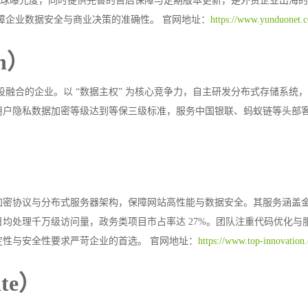
放提升全球曝光度，同时提供完善的售后保障与定期版本更新，是外贸企业出海
保障企业数据安全与商业决策的准确性。
官网地址：
https://www.yunduonet.
ch）
建设融合的企业。以 “数据主权” 为核心竞争力，自主研发分布式存储系统
用户隐私数据加密等级达到等保三级标准，服务中国银联、蚂蚁链等头部
加密协议与分布式服务器架构，保障网站高性能与数据安全。其服务涵盖
均处理千万级访问量，政务类项目市占率达 27%。团队注重代码优化与
定性与安全性要求严苛企业的首选。
官网地址：
https://www.top-innovation
te）