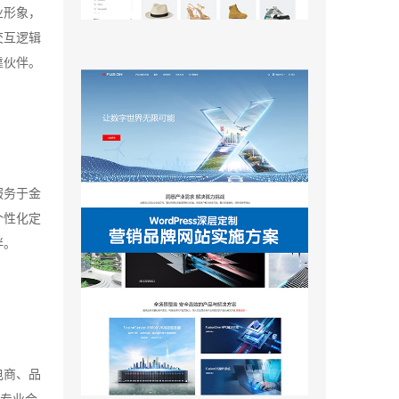
业形象，
交互逻辑
靠伙伴。
服务于金
个性化定
伴。
电商、品