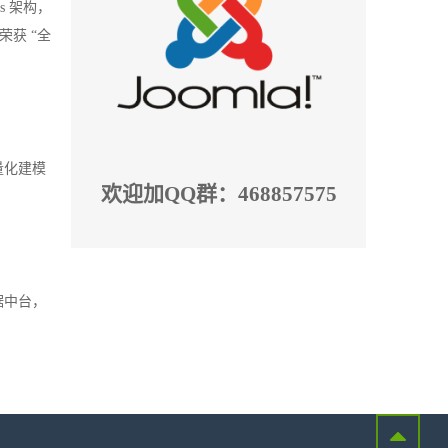
s 架构，
荣获 “全
量化建模
欢迎加QQ群：468857575
据中台，